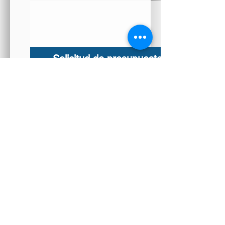
Solicitud de presupuesto
Ó llame:
33-3165-1581
/
33-3627-
2721
si tiene información del proyecto
envíela:
Norma
T.
norma@taosabombeo.com