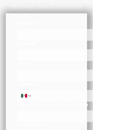
Obtenga una Cotización:
Nombre
*
Apellido
Email
Teléfono
Selecciona un equipo ó servicio
Comentarios